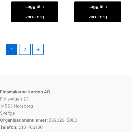
Lägg till i
Lägg till i
varukorg
varukorg
1
2
→
Finsmakarna Norden AB
Fittjavägen 23
14553 Norsborg
Sverige
Organisationsnummer:
559020-5000
Telefon:
018-163100