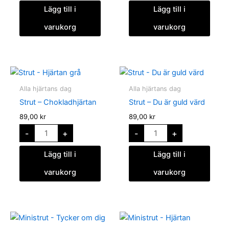
Lägg till i
Lägg till i
varukorg
varukorg
Strut
Strut
-
-
Chokladhjärtan
Du
Alla hjärtans dag
Alla hjärtans dag
mängd
är
guld
Strut – Chokladhjärtan
Strut – Du är guld värd
värd
mängd
89,00
kr
89,00
kr
-
+
-
+
Lägg till i
Lägg till i
varukorg
varukorg
Ministrut
Ministrut
-
-