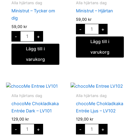
Tycker
Hjärtan
Alla hjärtans dag
Alla hjärtans dag
om
mängd
dig
Ministrut – Tycker om
Ministrut – Hjärtan
mängd
dig
59,00
kr
59,00
kr
-
+
-
+
Lägg till i
Lägg till i
varukorg
varukorg
chocoMe
chocoMe
Chokladkaka
Chokladkaka
Entrée
Entrée
Alla hjärtans dag
Alla hjärtans dag
Dark
Ljus
-
-
chocoMe Chokladkaka
chocoMe Chokladkaka
LV101
LV102
mängd
mängd
Entrée Dark – LV101
Entrée Ljus – LV102
129,00
kr
129,00
kr
-
+
-
+