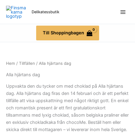
Hoppa
till
Delikatessbutik
innehåll
Till Shoppingbagen
Hem
/
Tillfällen
/ Alla hjärtans dag
Alla hjärtans dag
Uppvakta den du tycker om med choklad på Alla hjärtans
dag. Alla hjärtans dag firas den 14 februari och är ett perfekt
tillfälle att visa uppskattning med något riktigt gott. En enkel
och romantisk present är ett fint gratulationskort
tillsammans med lyxig choklad, såsom belgiska praliner eller
en exklusiv chokladkaka från chocoMe. Beställ hem eller
skicka direkt till mottagaren – vi levererar inom hela Sverige.