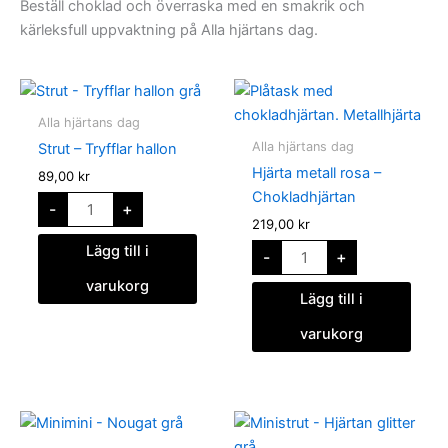
Beställ choklad och överraska med en smakrik och
kärleksfull uppvaktning på Alla hjärtans dag.
Strut
Hjärta
-
metall
Tryfflar
rosa
Alla hjärtans dag
hallon
-
mängd
Chokladhjärtan
Alla hjärtans dag
Strut – Tryfflar hallon
mängd
Hjärta metall rosa –
89,00
kr
Chokladhjärtan
-
+
219,00
kr
Lägg till i
-
+
varukorg
Lägg till i
varukorg
Minimini
Ministrut
-
-
Nougat
Hjärtan