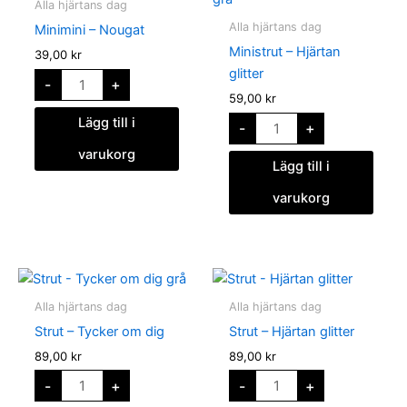
Alla hjärtans dag
mängd
glitter
mängd
Alla hjärtans dag
Minimini – Nougat
Ministrut – Hjärtan
39,00
kr
glitter
-
+
59,00
kr
Lägg till i
-
+
varukorg
Lägg till i
varukorg
Strut
Strut
-
-
Tycker
Hjärtan
Alla hjärtans dag
Alla hjärtans dag
om
glitter
dig
mängd
Strut – Tycker om dig
Strut – Hjärtan glitter
mängd
89,00
kr
89,00
kr
-
+
-
+