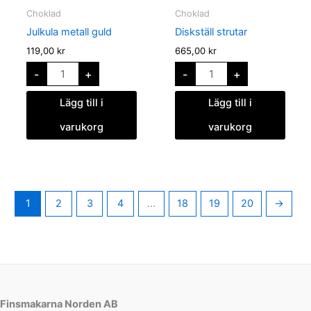
guld
mängd
Choklad
Choklad
mängd
Julkula metall guld
Diskställ strutar
119,00
kr
665,00
kr
-
+
-
+
Lägg till i
Lägg till i
varukorg
varukorg
1
2
3
4
…
18
19
20
→
Finsmakarna Norden AB