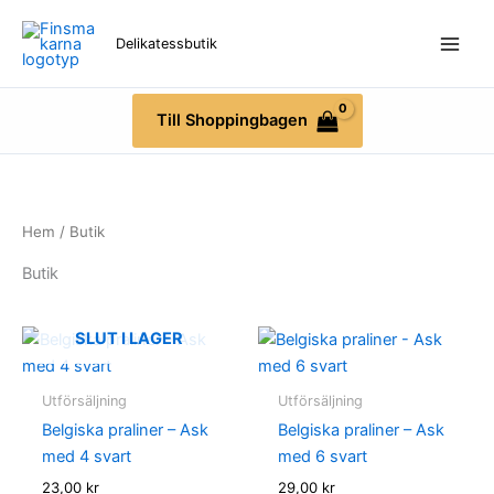
Hoppa
till
Delikatessbutik
innehåll
Till Shoppingbagen
Hem
/ Butik
Butik
Belgiska
SLUT I LAGER
praliner
-
Ask
med
Utförsäljning
Utförsäljning
6
svart
Belgiska praliner – Ask
Belgiska praliner – Ask
mängd
med 4 svart
med 6 svart
23,00
kr
29,00
kr