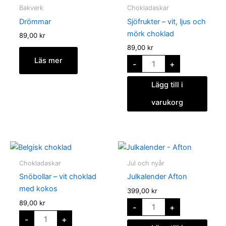
vit,
Bakverk
Chokladaskar
ljus
och
Drömmar
Sjöfrukter – vit, ljus och
mörk
choklad
mörk choklad
89,00
kr
mängd
89,00
kr
Läs mer
-
+
Lägg till i
varukorg
Snöbollar
Julkalender
-
Afton
vit
mängd
Chokladaskar
Jul och nyår
choklad
med
Snöbollar – vit choklad
Julkalender Afton
kokos
mängd
med kokos
399,00
kr
89,00
kr
-
+
-
+