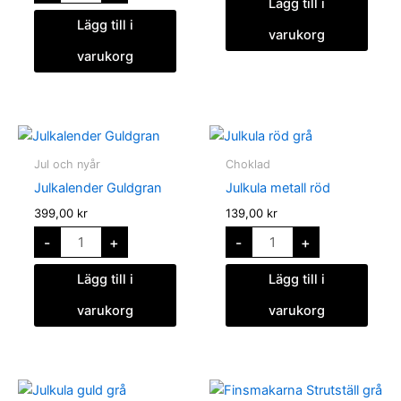
Lägg till i
Lägg till i
varukorg
varukorg
Julkalender
Julkula
Guldgran
metall
mängd
röd
Jul och nyår
Choklad
mängd
Julkalender Guldgran
Julkula metall röd
399,00
kr
139,00
kr
-
+
-
+
Lägg till i
Lägg till i
varukorg
varukorg
Julkula
Diskställ
metall
strutar