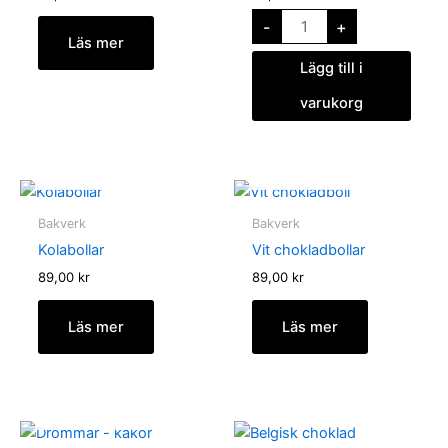
-
+
Läs mer
Lägg till i
varukorg
SLUT I LAGER
SLUT I LAGER
Bakverk
Bakverk
Kolabollar
Vit chokladbollar
89,00
kr
89,00
kr
Läs mer
Läs mer
SLUT I LAGER
Sjöfrukter
-