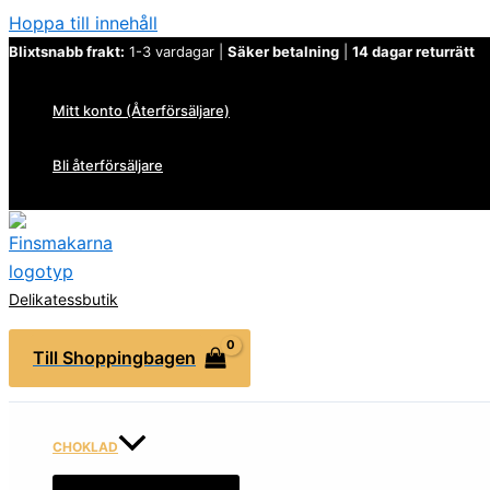
Hoppa till innehåll
Blixtsnabb frakt:
1-3 vardagar |
Säker betalning
|
14 dagar returrätt
Mitt konto (Återförsäljare)
Bli återförsäljare
Delikatessbutik
Till Shoppingbagen
CHOKLAD