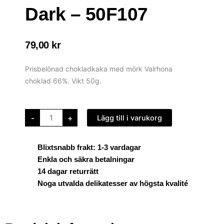
Dark – 50F107
79,00
kr
Prisbelönad chokladkaka med mörk Valrhona
choklad 66%. Vikt 50g.
chocoMe
-
+
Lägg till i varukorg
Chokladkaka
Carré
Dark
-
50F107
Blixtsnabb frakt: 1-3 vardagar
mängd
Enkla och säkra betalningar
14 dagar returrätt
Noga utvalda delikatesser av högsta kvalité