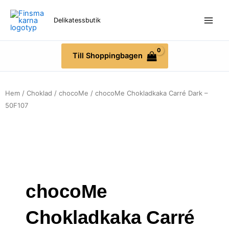
Hoppa
till
Delikatessbutik
innehåll
Till Shoppingbagen
Hem
/
Choklad
/
chocoMe
/ chocoMe Chokladkaka Carré Dark –
50F107
chocoMe
Chokladkaka Carré