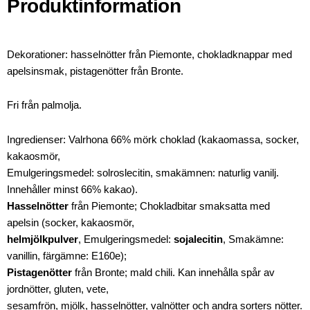
Produktinformation
Dekorationer: hasselnötter från Piemonte, chokladknappar med
apelsinsmak, pistagenötter från Bronte.
Fri från palmolja.
Ingredienser: Valrhona 66% mörk choklad (kakaomassa, socker,
kakaosmör,
Emulgeringsmedel: solroslecitin, smakämnen: naturlig vanilj.
Innehåller minst 66% kakao).
Hasselnötter
från Piemonte; Chokladbitar smaksatta med
apelsin (socker, kakaosmör,
helmjölkpulver
, Emulgeringsmedel:
sojalecitin
, Smakämne:
vanillin, färgämne: E160e);
Pistagenötter
från Bronte; mald chili. Kan innehålla spår av
jordnötter, gluten, vete,
sesamfrön, mjölk, hasselnötter, valnötter och andra sorters nötter.