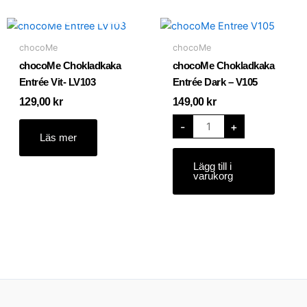
SLUT I LAGER
chocoMe
Chokladkaka
Entrée
chocoMe
chocoMe
Dark
-
chocoMe Chokladkaka
chocoMe Chokladkaka
V105
mängd
Entrée Vit- LV103
Entrée Dark – V105
129,00
kr
149,00
kr
-
+
Läs mer
Lägg till i
varukorg