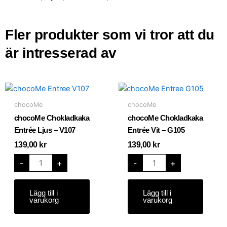
Fler produkter som vi tror att du
är intresserad av
chocoMe
chocoMe
Chokladkaka
Chokladkaka
Entrée
Entrée
chocoMe
chocoMe
Ljus
Vit
-
-
chocoMe Chokladkaka
chocoMe Chokladkaka
V107
G105
mängd
mängd
Entrée Ljus – V107
Entrée Vit – G105
139,00
kr
139,00
kr
-
+
-
+
Lägg till i
Lägg till i
varukorg
varukorg