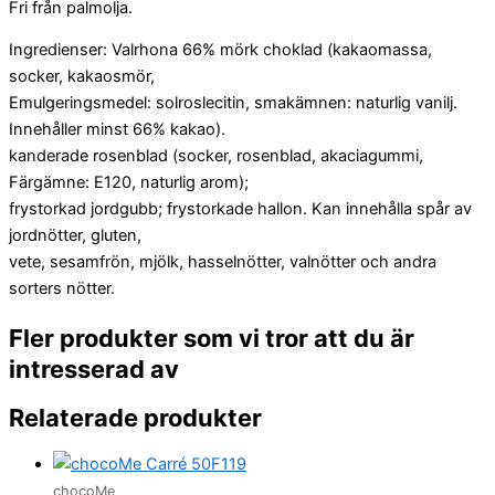
Fri från palmolja.
Ingredienser: Valrhona 66% mörk choklad (kakaomassa,
socker, kakaosmör,
Emulgeringsmedel: solroslecitin, smakämnen: naturlig vanilj.
Innehåller minst 66% kakao).
kanderade rosenblad (socker, rosenblad, akaciagummi,
Färgämne: E120, naturlig arom);
frystorkad jordgubb; frystorkade hallon. Kan innehålla spår av
jordnötter, gluten,
vete, sesamfrön, mjölk, hasselnötter, valnötter och andra
sorters nötter.
Fler produkter som vi tror att du är
intresserad av
Relaterade produkter
chocoMe