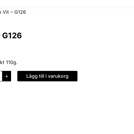
 Vit – G126
– G126
kt 110g.
+
Lägg till i varukorg