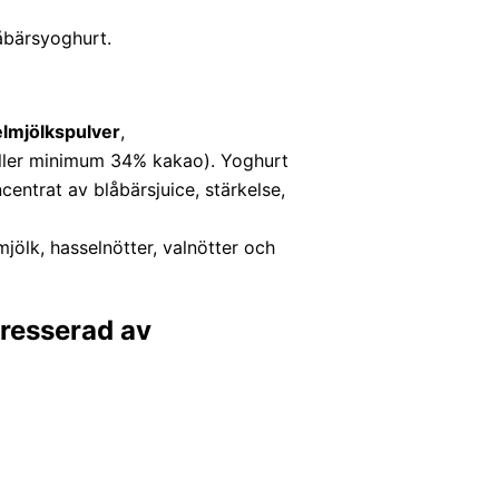
låbärsyoghurt.
lmjölkspulver
,
åller minimum 34% kakao). Yoghurt
ncentrat av blåbärsjuice, stärkelse,
mjölk, hasselnötter, valnötter och
ntresserad av