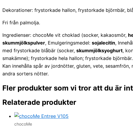
Dekorationer: frystorkade hallon, frystorkade björnbär, b
Fri från palmolja.
Ingredienser: chocoMe vit choklad (socker, kakaosmör,
he
skummjölkspulver
, Emulgeringsmedel:
sojalecitin
, Inneh
med frystorkade blåbär (socker,
skummjölksyoghurt
, ko
smakämne); frystorkade hela hallon; frystorkade björnbär.
Kan innehålla spår av jordnötter, gluten, vete, sesamfrön, 
andra sorters nötter.
Fler produkter som vi tror att du är i
Relaterade produkter
chocoMe