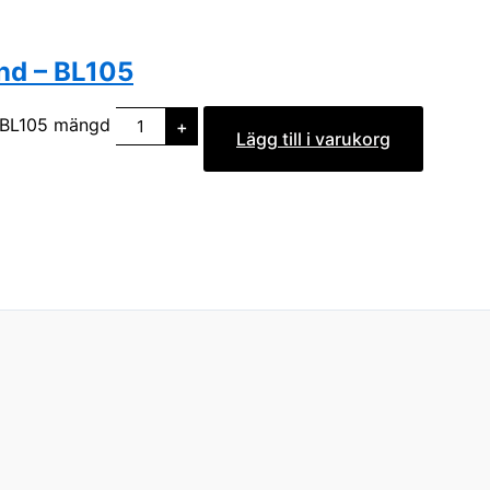
nd – BL105
 BL105 mängd
+
Lägg till i varukorg