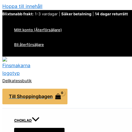
Hoppa till innehåll
Blixtsnabb frakt:
1-3 vardagar |
Säker betalning
|
14 dagar returrätt
Mitt konto (Återförsäljare)
Bli återförsäljare
Delikatessbutik
Till Shoppingbagen
CHOKLAD