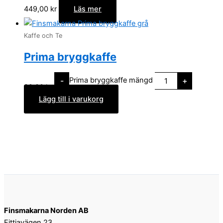
449,00
kr
Läs mer
Kaffe och Te
Prima bryggkaffe
Prima bryggkaffe mängd
-
+
89,00
kr
Lägg till i varukorg
Finsmakarna Norden AB
Fittjavägen 23