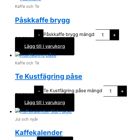
Kaffe och Te
Påskkaffe brygg
Påskkaffe brygg mängd
-
+
89,00
kr
Lägg till i varukorg
Kaffe och Te
Te Kustfägring påse
Te Kustfägring påse mängd
-
+
59,00
kr
Lägg till i varukorg
Slut i lager
Jul och nyår
Kaffekalender