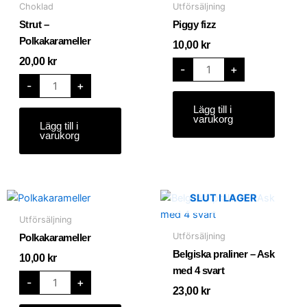
Polkakarameller
mängd
Choklad
Utförsäljning
mängd
Strut –
Piggy fizz
Polkakarameller
10,00
kr
20,00
kr
-
+
-
+
Lägg till i
varukorg
Lägg till i
varukorg
Polkakarameller
SLUT I LAGER
mängd
Utförsäljning
Utförsäljning
Polkakarameller
Belgiska praliner – Ask
10,00
kr
med 4 svart
-
+
23,00
kr