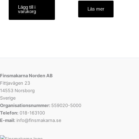
Lägg till i
Läs mer
varukorg
Finsmakarna Norden AB
Fittjavägen 23
14553 Norsborg
Sverige
Organisationsnummer:
559020-5000
Telefon:
018-163100
E-mail:
info@finsmakarna.se