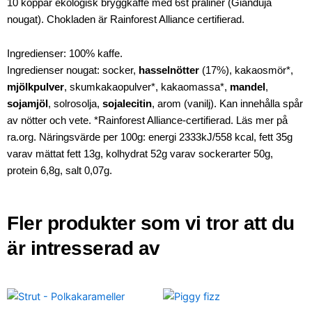
10 koppar ekologisk bryggkaffe med 6st praliner (Gianduja
nougat). Chokladen är Rainforest Alliance certifierad.
Ingredienser: 100% kaffe.
Ingredienser nougat: socker,
hasselnötter
(17%), kakaosmör*,
mjölkpulver
, skumkakaopulver*, kakaomassa*,
mandel
,
sojamjöl
, solrosolja,
sojalecitin
, arom (vanilj). Kan innehålla spår
av nötter och vete. *Rainforest Alliance-certifierad. Läs mer på
ra.org. Näringsvärde per 100g: energi 2333kJ/558 kcal, fett 35g
varav mättat fett 13g, kolhydrat 52g varav sockerarter 50g,
protein 6,8g, salt 0,07g.
Fler produkter som vi tror att du
är intresserad av
Strut
Piggy
-
fizz