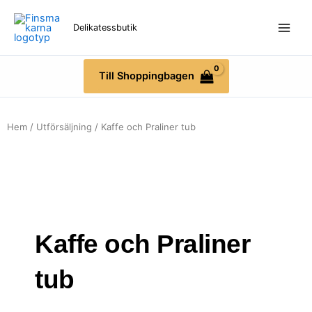
Hoppa
till
Delikatessbutik
innehåll
Till Shoppingbagen
Hem
/
Utförsäljning
/ Kaffe och Praliner tub
Kaffe och Praliner
tub