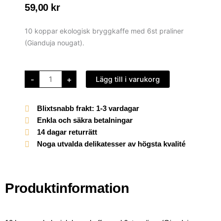
59,00
kr
10 koppar ekologisk bryggkaffe med 6st praliner
(Gianduja nougat).
Kaffe
-
+
Lägg till i varukorg
och
Praliner
tub
mängd
Blixtsnabb frakt: 1-3 vardagar
Enkla och säkra betalningar
14 dagar returrätt
Noga utvalda delikatesser av högsta kvalité
Produktinformation