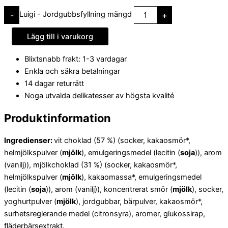
Luigi - Jordgubbsfyllning mängd
-
+
Lägg till i varukorg
Blixtsnabb frakt: 1-3 vardagar
Enkla och säkra betalningar
14 dagar returrätt
Noga utvalda delikatesser av högsta kvalité
Produktinformation
Ingredienser:
vit choklad (57 %) (socker, kakaosmör*,
helmjölkspulver (
mjölk
), emulgeringsmedel (lecitin (
soja
)), arom
(vanilj)), mjölkchoklad (31 %) (socker, kakaosmör*,
helmjölkspulver (
mjölk
), kakaomassa*, emulgeringsmedel
(lecitin (
soja
)), arom (vanilj)), koncentrerat smör (
mjölk
), socker,
yoghurtpulver (
mjölk
), jordgubbar, bärpulver, kakaosmör*,
surhetsreglerande medel (citronsyra), aromer, glukossirap,
fläderbärsextrakt.