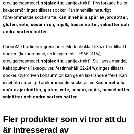
emulgeringsmedel:
sojalecitin
, vaniljextrakt); frystorkade hallon;
kakaosmör. Inget tillsatt socker. Kan innehålla naturligt
förekommande sockerarte.
Kan innehålla spår av jordnötter,
gluten, vete, sesamfrön, mjölk, hasselnötter, valnötter och
andra sorters nötter.
ChocoMe Raffinée ingredienser: Mörk choklad 58% utan tillsatt
socker: (kakaomassa, sötningsmedel: E965 (41%),
emulgeringsmedel:
sojalecitin
, vaniljextrakt). Siciliansk mandel;
Kakaopulver (Kakaopulver, fettinnehåll: 22-24 %); Inget tillsatt
socker. Överdriven konsumtion kan ge en laxerande effekt. Kan
innehålla naturligt förekommande sockerarter.
Kan innehålla
spår av jordnötter, gluten, vete, sesam, mjölk, hasselnötter,
valnötter och andra sorters nötter.
Fler produkter som vi tror att du
är intresserad av