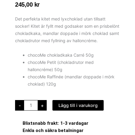
245,00
kr
Det perfekta kitet med lyxchoklad utan tillsatt
socker! Kitet är fyllt med godsaker som en prisbelönt
chokladkaka, mandlar doppade i mörk choklad samt
chokladrutor med fyllning av halloncréme.
chocoMe chokladkaka Carré 50g
chocoMe Petit (chokladrutor med
halloncréme) 50g
chocoMe Raffinée (mandlar doppade i mörk
choklad) 120g
Lyxchoklad
-
+
Lägg till i varukorg
-
utan
tillsatt
socker
mängd
Blixtsnabb frakt: 1-3 vardagar
Enkla och säkra betalningar