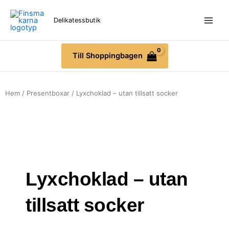
Hoppa
till
Delikatessbutik
innehåll
Till Shoppingbagen
Hem
/
Presentboxar
/ Lyxchoklad – utan tillsatt socker
Lyxchoklad – utan
tillsatt socker