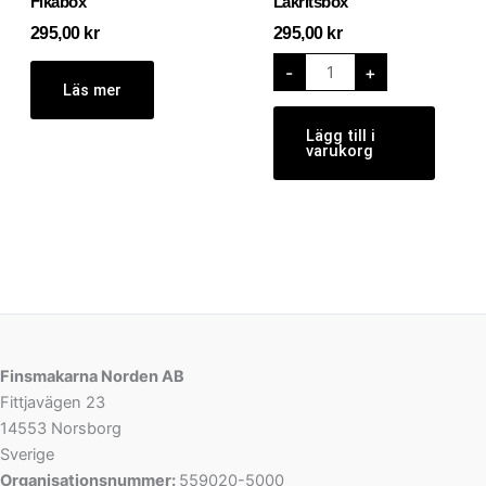
Fikabox
Lakritsbox
295,00
kr
295,00
kr
-
+
Läs mer
Lägg till i
varukorg
Finsmakarna Norden AB
Fittjavägen 23
14553 Norsborg
Sverige
Organisationsnummer:
559020-5000