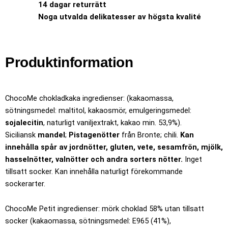
14 dagar returrätt
Noga utvalda delikatesser av högsta kvalité
Produktinformation
ChocoMe chokladkaka ingredienser: (kakaomassa,
sötningsmedel: maltitol, kakaosmör, emulgeringsmedel:
sojalecitin
, naturligt vaniljextrakt, kakao min. 53,9%).
Siciliansk
mandel
;
Pistagenötter
från Bronte; chili.
Kan
innehålla spår av jordnötter, gluten, vete, sesamfrön, mjölk,
hasselnötter, valnötter och andra sorters nötter.
Inget
tillsatt socker. Kan innehålla naturligt förekommande
sockerarter.
ChocoMe Petit ingredienser: mörk choklad 58% utan tillsatt
socker (kakaomassa, sötningsmedel: E965 (41%),