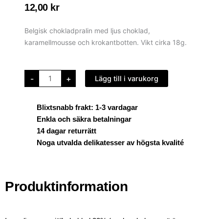
12,00
kr
Belgisk chokladpralin med ljus choklad,
karamellmousse och krokantbotten. Vikt cirka 18g.
Signature
-
+
Lägg till i varukorg
-
Karamellmousse
mängd
Blixtsnabb frakt: 1-3 vardagar
Enkla och säkra betalningar
14 dagar returrätt
Noga utvalda delikatesser av högsta kvalité
Produktinformation