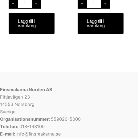
-
+
-
+
Lägg till i
Lägg till i
varukorg
varukorg
Finsmakarna Norden AB
Fittjavägen 23
14553 Norsborg
Sverige
Organisationsnummer:
559020-5000
Telefon:
018-163100
E-mail:
info@finsmakarna.se