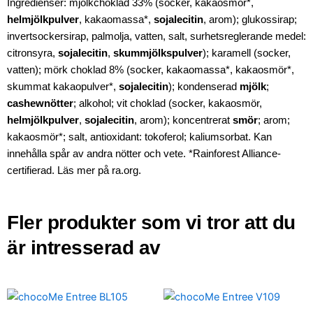
Ingredienser: mjölkchoklad 33% (socker, kakaosmör*,
helmjölkpulver
, kakaomassa*,
sojalecitin
, arom); glukossirap;
invertsockersirap, palmolja, vatten, salt, surhetsreglerande medel:
citronsyra,
sojalecitin
,
skummjölkspulver
); karamell (socker,
vatten); mörk choklad 8% (socker, kakaomassa*, kakaosmör*,
skummat kakaopulver*,
sojalecitin
); kondenserad
mjölk
;
cashewnötter
; alkohol; vit choklad (socker, kakaosmör,
helmjölkpulver
,
sojalecitin
, arom); koncentrerat
smör
; arom;
kakaosmör*; salt, antioxidant: tokoferol; kaliumsorbat. Kan
innehålla spår av andra nötter och vete. *Rainforest Alliance-
certifierad. Läs mer på ra.org.
Fler produkter som vi tror att du
är intresserad av
chocoMe
chocoMe
Entrée
Chokladkaka
Chokladkaka
Entrée