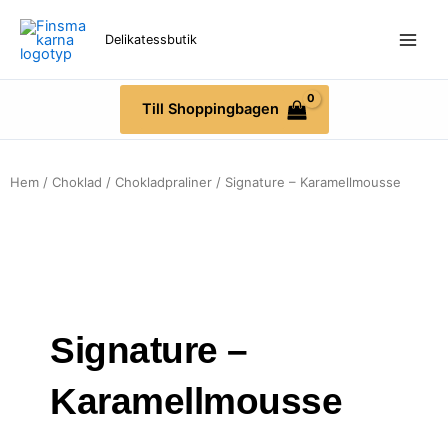
Hoppa
till
Delikatessbutik
innehåll
Till Shoppingbagen
Hem
/
Choklad
/
Chokladpraliner
/ Signature – Karamellmousse
Signature –
Karamellmousse