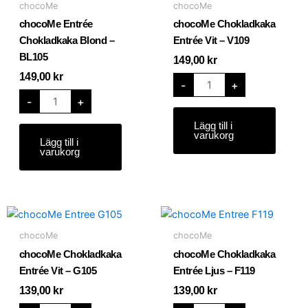
chocoMe
chocoMe
Blond
Vit
-
-
chocoMe Entrée
chocoMe Chokladkaka
BL105
V109
mängd
mängd
Chokladkaka Blond –
Entrée Vit – V109
BL105
149,00
kr
149,00
kr
-
+
-
+
Lägg till i
varukorg
Lägg till i
varukorg
chocoMe
chocoMe
Chokladkaka
Chokladkaka
Entrée
Entrée
chocoMe
chocoMe
Vit
Ljus
-
-
chocoMe Chokladkaka
chocoMe Chokladkaka
G105
F119
mängd
mängd
Entrée Vit – G105
Entrée Ljus – F119
139,00
kr
139,00
kr