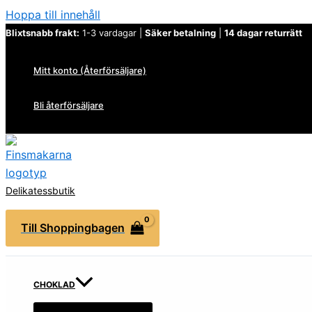
Hoppa till innehåll
Blixtsnabb frakt:
1-3 vardagar |
Säker betalning
|
14 dagar returrätt
Mitt konto (Återförsäljare)
Bli återförsäljare
Delikatessbutik
Till Shoppingbagen
CHOKLAD