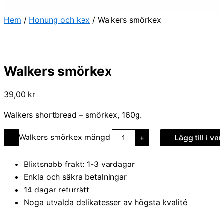
Hem
/
Honung och kex
/ Walkers smörkex
Walkers smörkex
39,00
kr
Walkers shortbread – smörkex, 160g.
Walkers smörkex mängd
-
+
Lägg till i v
Blixtsnabb frakt: 1-3 vardagar
Enkla och säkra betalningar
14 dagar returrätt
Noga utvalda delikatesser av högsta kvalité