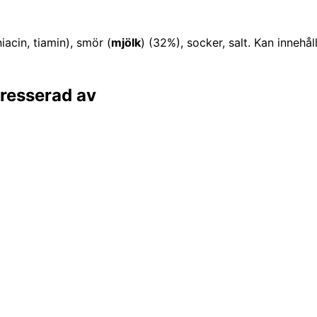
iacin, tiamin), smör (
mjölk
) (32%), socker, salt. Kan innehå
ntresserad av