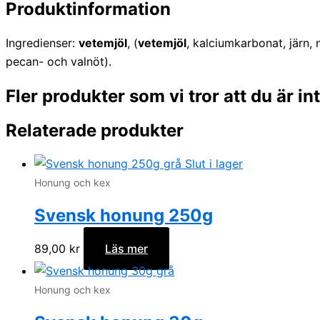
Produktinformation
Ingredienser:
vetemjöl
, (
vetemjöl
, kalciumkarbonat, järn, n
pecan- och valnöt).
Fler produkter som vi tror att du är i
Relaterade produkter
Slut i lager
Honung och kex
Svensk honung 250g
89,00
kr
Läs mer
Honung och kex