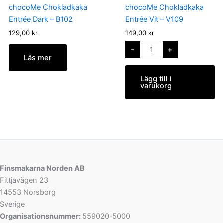
-
chocoMe Chokladkaka
chocoMe Chokladkaka
V109
mängd
Entrée Dark – B102
Entrée Vit – V109
129,00
kr
149,00
kr
-
+
Läs mer
Lägg till i
varukorg
Finsmakarna Norden AB
Fittjavägen 23
14553 Norsborg
Sverige
Organisationsnummer:
559020-5000