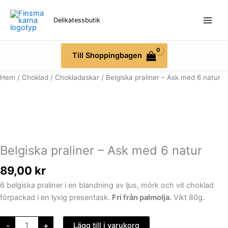
Hoppa
till
Delikatessbutik
innehåll
Till Shoppingbagen
Belgiska
Hem
/
Choklad
/
Chokladaskar
/ Belgiska praliner – Ask med 6 natur
praliner
-
Ask
med
6
natur
mängd
Belgiska praliner – Ask med 6 natur
89,00
kr
6 belgiska praliner i en blandning av ljus, mörk och vit choklad
förpackad i en lyxig presentask.
Fri från palmolja.
Vikt 80g.
-
+
Lägg till i varukorg