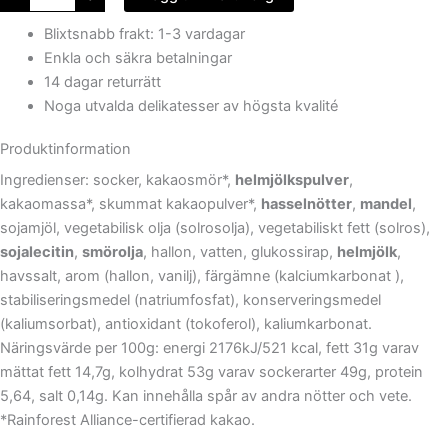
Blixtsnabb frakt: 1-3 vardagar
Enkla och säkra betalningar
14 dagar returrätt
Noga utvalda delikatesser av högsta kvalité
Produktinformation
Ingredienser: socker, kakaosmör*,
helmjölkspulver
,
kakaomassa*, skummat kakaopulver*,
hasselnötter
,
mandel
,
sojamjöl, vegetabilisk olja (solrosolja), vegetabiliskt fett (solros),
sojalecitin
,
smörolja
, hallon, vatten, glukossirap,
helmjölk
,
havssalt, arom (hallon, vanilj), färgämne (kalciumkarbonat ),
stabiliseringsmedel (natriumfosfat), konserveringsmedel
(kaliumsorbat), antioxidant (tokoferol), kaliumkarbonat.
Näringsvärde per 100g: energi 2176kJ/521 kcal, fett 31g varav
mättat fett 14,7g, kolhydrat 53g varav sockerarter 49g, protein
5,64, salt 0,14g. Kan innehålla spår av andra nötter och vete.
*Rainforest Alliance-certifierad kakao.