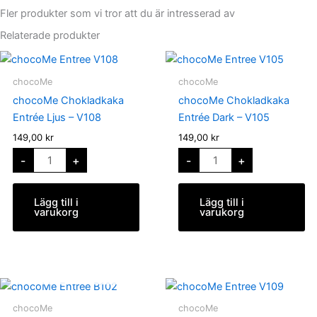
Fler produkter som vi tror att du är intresserad av
Relaterade produkter
chocoMe
chocoMe
Chokladkaka
Chokladkaka
Entrée
Entrée
chocoMe
chocoMe
Ljus
Dark
-
-
chocoMe Chokladkaka
chocoMe Chokladkaka
V108
V105
mängd
mängd
Entrée Ljus – V108
Entrée Dark – V105
149,00
kr
149,00
kr
-
+
-
+
Lägg till i
Lägg till i
varukorg
varukorg
SLUT I LAGER
chocoMe
Chokladkaka
Entrée
chocoMe
chocoMe
Vit