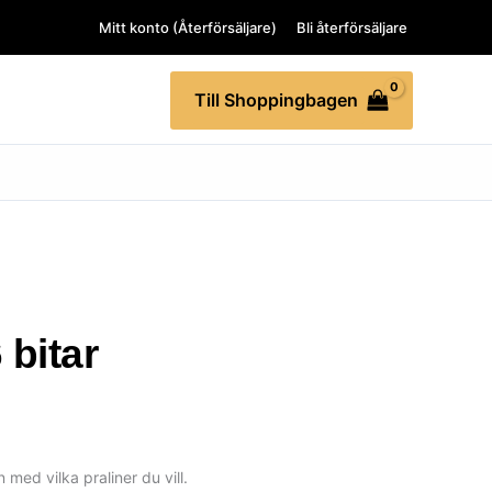
Mitt konto (Återförsäljare)
Bli återförsäljare
Till Shoppingbagen
 bitar
med vilka praliner du vill.