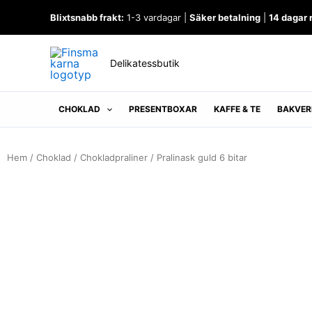
Hoppa
Blixtsnabb frakt:
1-3 vardagar |
Säker betalning
|
14 dagar 
till
innehåll
Delikatessbutik
CHOKLAD
PRESENTBOXAR
KAFFE & TE
BAKVER
Hem
/
Choklad
/
Chokladpraliner
/ Pralinask guld 6 bitar