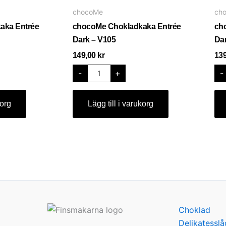
Entrée
chocoMe
ch
Dark
-
aka Entrée
chocoMe Chokladkaka Entrée
ch
V105
mängd
Dark – V105
Da
149,00
kr
13
-
+
-
korg
Lägg till i varukorg
Choklad
Delikatesslå