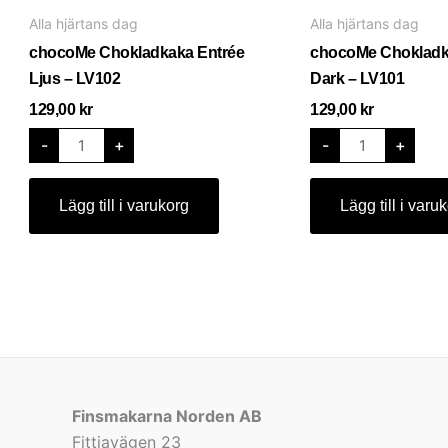
Entrée
Entrée
Alla hjärtans dag
Alla hjärtans dag
Ljus
Dark
-
-
chocoMe Chokladkaka Entrée
chocoMe Chokladk
LV102
LV101
mängd
mängd
Ljus – LV102
Dark – LV101
129,00
kr
129,00
kr
-
+
-
+
Lägg till i varukorg
Lägg till i varu
Finsmakarna Norden AB
Fittjavägen 23