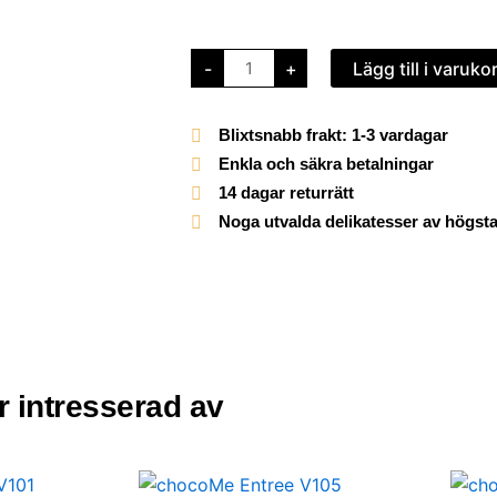
Pralinask
-
+
Lägg till i varuko
guld
6
bitar
mängd
Blixtsnabb frakt: 1-3 vardagar
Enkla och säkra betalningar
14 dagar returrätt
Noga utvalda delikatesser av högsta
är intresserad av
chocoMe
Chokladkaka