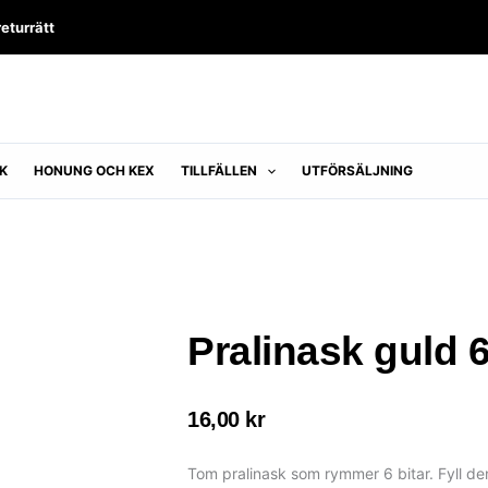
returrätt
K
HONUNG OCH KEX
TILLFÄLLEN
UTFÖRSÄLJNING
Pralinask guld 6
16,00
kr
Tom pralinask som rymmer 6 bitar. Fyll den 