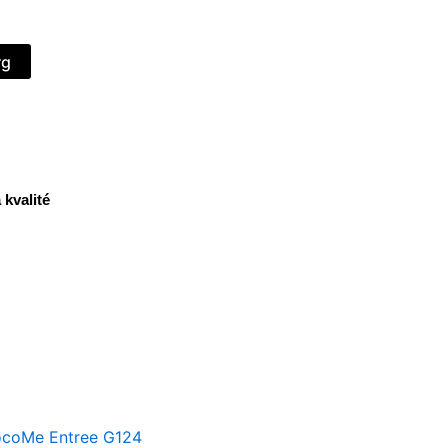
rg
 kvalité
chocoMe
Chokladkaka