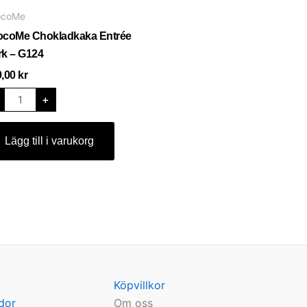
Entrée
ocoMe
Dark
-
ocoMe Chokladkaka Entrée
G124
mängd
rk – G124
9,00
kr
+
Lägg till i varukorg
Köpvillkor
dor
Om oss