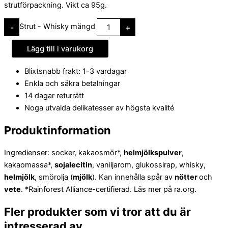
strutförpackning. Vikt ca 95g.
Strut - Whisky mängd
-
+
Lägg till i varukorg
Blixtsnabb frakt: 1-3 vardagar
Enkla och säkra betalningar
14 dagar returrätt
Noga utvalda delikatesser av högsta kvalité
Produktinformation
Ingredienser: socker, kakaosmör*,
helmjölkspulver
,
kakaomassa*,
sojalecitin
, vaniljarom, glukossirap, whisky,
helmjölk
, smörolja (
mjölk
). Kan innehålla spår av
nötter
och
vete
. *Rainforest Alliance-certifierad. Läs mer på ra.org.
Fler produkter som vi tror att du är
intresserad av