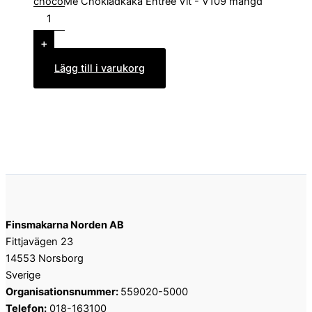
chocoMe Chokladkaka Entrée Vit - V109 mängd
+
Lägg till i varukorg
Finsmakarna Norden AB
Fittjavägen 23
14553 Norsborg
Sverige
Organisationsnummer:
559020-5000
Telefon:
018-163100