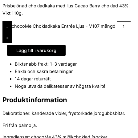
Prisbelönad chokladkaka med ljus Cacao Barry choklad 43%.
Vikt 110g.
chocoMe Chokladkaka Entrée Ljus - V107 mängd
-
+
Lägg till i varukorg
Blixtsnabb frakt: 1-3 vardagar
Enkla och säkra betalningar
14 dagar returrätt
Noga utvalda delikatesser av högsta kvalité
Produktinformation
Dekorationer: kanderade violer, frystorkade jordgubbsbitar.
Fri från palmolja.
Ingredienser: chocoMe 43% mjölkchoklad (socker,