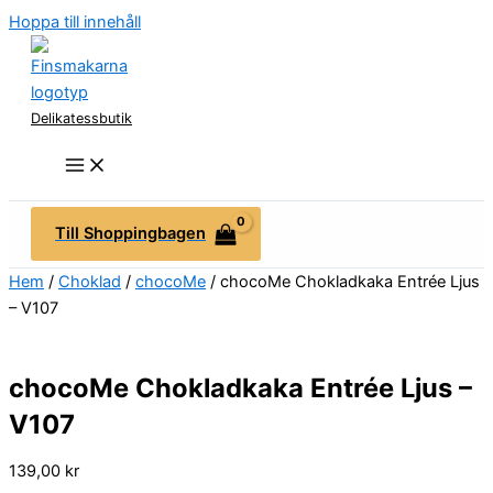
Hoppa till innehåll
Delikatessbutik
Till Shoppingbagen
Hem
/
Choklad
/
chocoMe
/ chocoMe Chokladkaka Entrée Ljus
– V107
chocoMe Chokladkaka Entrée Ljus –
V107
139,00
kr