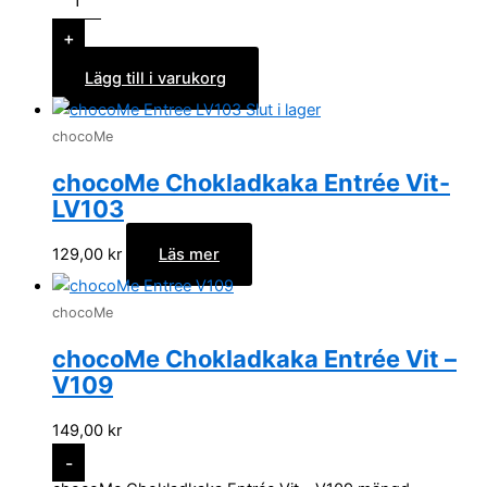
+
Lägg till i varukorg
Slut i lager
chocoMe
chocoMe Chokladkaka Entrée Vit-
LV103
129,00
kr
Läs mer
chocoMe
chocoMe Chokladkaka Entrée Vit –
V109
149,00
kr
-