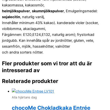
kakaomassa, kakaosmör,
helmjölkspulver
,
skummjölkspulver
, Emulgeringsmedel:
sojalecitin
, naturlig vanilj,
Innehåller minimum 43% kakao). kanderade violer (socker,
violblomma, akaciagummi,
Färgämnen: E120,E124,E132, naturlig arom); frystorkad
jordgubb. Kan innehålla spår av jordnötter, gluten, vete,
sesamfrön, mjölk, hasselnötter, valnötter
och andra sorters nötter.
Fler produkter som vi tror att du är
intresserad av
Relaterade produkter
Alla hjärtans dag
chocoMe Chokladkaka Entrée